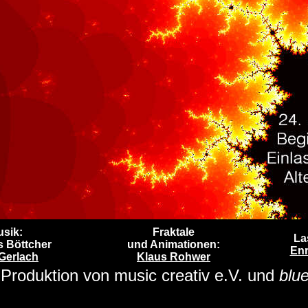
sik:
Fraktale
La
s Böttcher
und Animationen:
Enr
Gerlach
Klaus Rohwer
 Produktion von music creativ e.V. und
blu