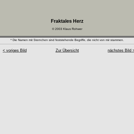
Fraktales Herz
© 2003 Klaus Rohwer
* Die Namen mit Sternchen sind feststehende Begriffe, die nicht von mir stammen.
< voriges Bild
Zur Übersicht
nächstes Bild 