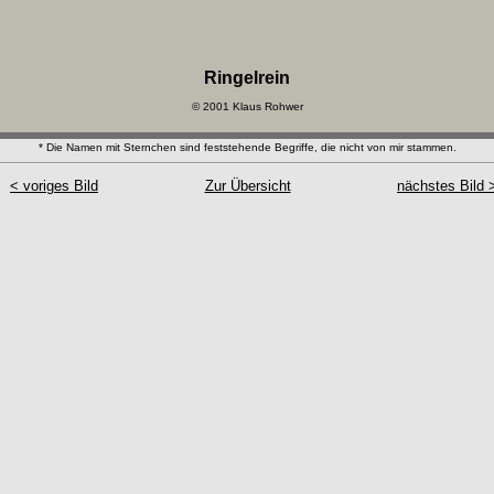
Ringelrein
© 2001 Klaus Rohwer
* Die Namen mit Sternchen sind feststehende Begriffe, die nicht von mir stammen.
< voriges Bild
Zur Übersicht
nächstes Bild 