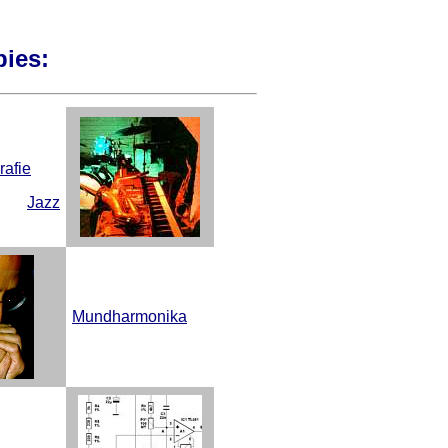
ies:
rafie
Jazz
Mundharmonika