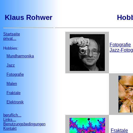
Klaus Rohwer
Hobb
Startseite
privat...
Fotografie
Hobbies:
Jazz-Fotog
Mundharmonika
Jazz
Fotografie
Malen
Fraktale
Elektronik
beruflich...
Links...
Benutzungsbedingungen
Kontakt
Fraktale